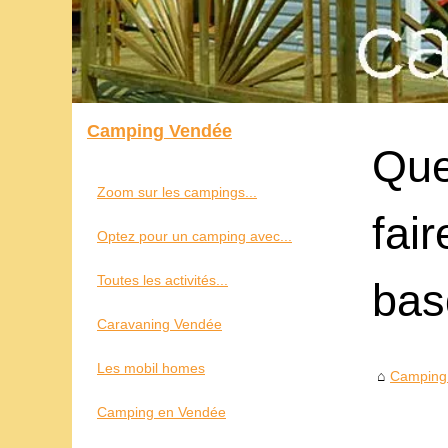
Camping Vendée
Que
Zoom sur les campings...
fai
Optez pour un camping avec...
Toutes les activités...
bas
Caravaning Vendée
Les mobil homes
Camping
Camping en Vendée