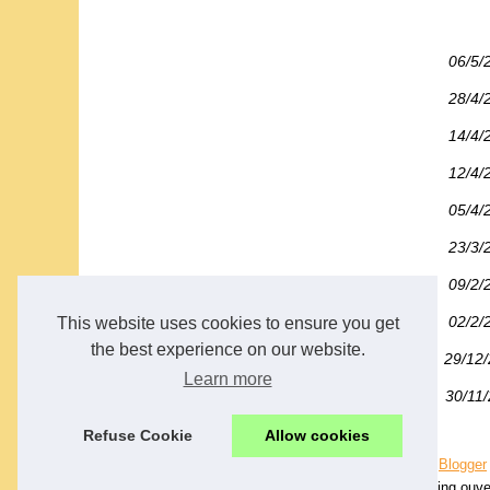
06/5/
28/4/
14/4/
12/4/
05/4/
23/3/
09/2/
02/2/
This website uses cookies to ensure you get
the best experience on our website.
29/12
Learn more
30/11
Refuse Cookie
Allow cookies
© 2026
Campingdelamotte.fr
|
Cookies Policy
| Fourni par
Blogger
Camping en Vendée, à 20 minutes du Puy du Fou, camping ouver