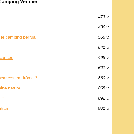
 Camping Vendée.
473 v.
436 v.
c le camping berrua
566 v.
541 v.
acances
498 v.
601 v.
vacances en drôme ?
860 v.
eine nature
868 v.
n ?
892 v.
bihan
931 v.