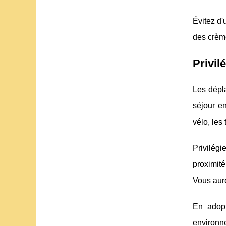
Évitez d'
des crèm
Privil
Les dépl
séjour e
vélo, les
Privilég
proximité
Vous aure
En adopt
environn