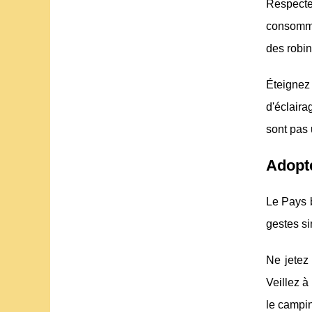
Respecte
consomma
des robin
Éteignez
d'éclaira
sont pas u
Adopte
Le Pays b
gestes si
Ne jetez 
Veillez à
le campi