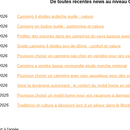
De toutes récentes news au niveau
2026
Camping 4 étoiles ardèche guide : nature
2026
Camping en lozère guide : patrimoine et nature
2026
Profiter des piscines dans les campings du pays basque ave
2026
Guide camping 4 étoiles puy de dôme : confort et nature
2026
Pourquoi choisir un camping pas cher en vendée pour ses v
2026
Camping a vendre basse normandie etude marche regional
2026
Pourquoi choisir un camping avec parc aquatique pour des 
2026
Vivre la dordogne autrement : le confort du mobil home en pl
/2025
Pourquoi choisir un mobil home pour vos vacances à damga
/2025
Traditions et culture a découvrir lors d un séjour dans le Mor
t à l'année