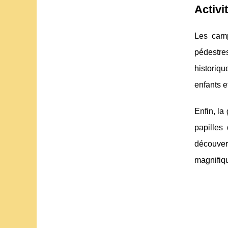
Activi
Les camp
pédestres
historiqu
enfants e
Enfin, la
papilles
découvert
magnifiq