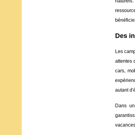
naturels.
ressource
bénéficie
Des in
Les campi
attentes
cars, mo
expérien
autant d'
Dans un 
garantiss
vacances 