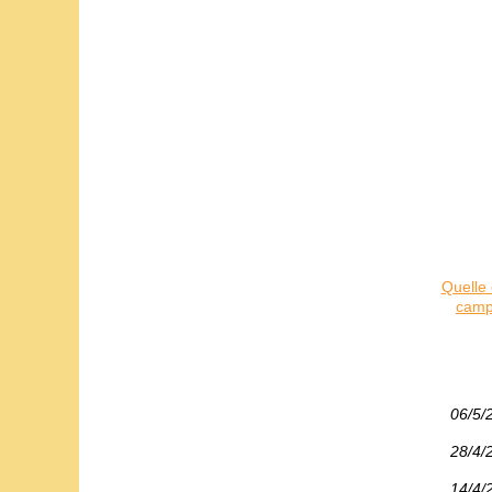
Quelle
campi
06/5/
28/4/
14/4/