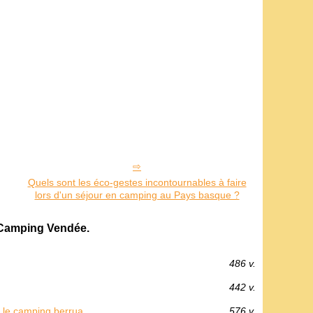
Quels sont les éco-gestes incontournables à faire
lors d'un séjour en camping au Pays basque ?
 Camping Vendée.
486 v.
442 v.
c le camping berrua
576 v.