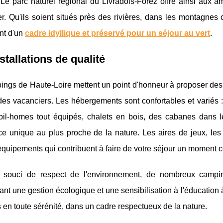
 Le parc naturel régional du Livradois-Forez offre ainsi aux 
r. Qu'ils soient situés près des rivières, dans les montagnes 
nt d'un
cadre idyllique et préservé pour un séjour au vert
.
stallations de qualité
ngs de Haute-Loire mettent un point d'honneur à proposer des 
 des vacanciers. Les hébergements sont confortables et variés
bil-homes tout équipés, chalets en bois, des cabanes dans 
ce unique au plus proche de la nature. Les aires de jeux, les
équipements qui contribuent à faire de votre séjour un moment c
souci de respect de l'environnement, de nombreux camping
ant une gestion écologique et une sensibilisation à l'éducation 
en toute sérénité, dans un cadre respectueux de la nature.