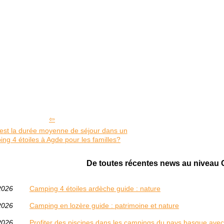
 est la durée moyenne de séjour dans un
ng 4 étoiles à Agde pour les familles?
De toutes récentes news au niveau
2026
Camping 4 étoiles ardèche guide : nature
2026
Camping en lozère guide : patrimoine et nature
2026
Profiter des piscines dans les campings du pays basque ave