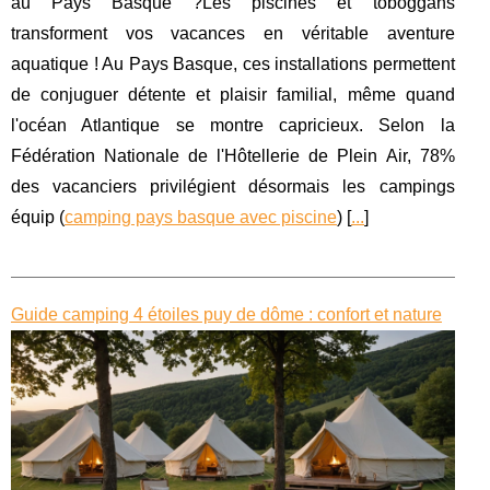
au Pays Basque ?Les piscines et toboggans
transforment vos vacances en véritable aventure
aquatique ! Au Pays Basque, ces installations permettent
de conjuguer détente et plaisir familial, même quand
l'océan Atlantique se montre capricieux. Selon la
Fédération Nationale de l'Hôtellerie de Plein Air, 78%
des vacanciers privilégient désormais les campings
équip (
camping pays basque avec piscine
) [
...
]
Guide camping 4 étoiles puy de dôme : confort et nature