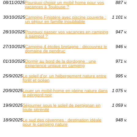
08/11/2025
Pourquoi choisir un mobil home pour vos
887 v.
vacances à Toulouse ?
30/10/2025
Camping Finistère avec piscine couverte :
1 101 v.
un séjour en famille inoubliable
28/10/2025
Pourquoi passer vos vacances en camping
947 v.
à paimpol ?
27/10/2025
Camping 4 étoiles bretagne : découvrez le
946 v.
domaine de pendruc
01/10/2025
Dormir au bord de la dordogne : une
971 v.
experience unique en camping
25/9/2025
Le soleil d'or, un hébergement nature entre
995 v.
forêt et océan
20/9/2025
Louer un mobil-home en pleine nature dans
1 075 v.
le périgord noir
19/9/2025
Séjourner sous le soleil de perpignan en
1 059 v.
toute sérénité
18/9/2025
Le sud des cévennes : destination idéale
948 v.
pour le camping nature