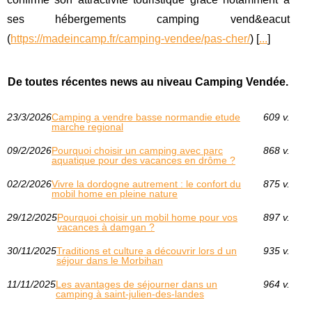
ses hébergements camping vend&eacut
(
https://madeincamp.fr/camping-vendee/pas-cher/
) [
...
]
De toutes récentes news au niveau Camping Vendée.
23/3/2026
Camping a vendre basse normandie etude
609 v.
marche regional
09/2/2026
Pourquoi choisir un camping avec parc
868 v.
aquatique pour des vacances en drôme ?
02/2/2026
Vivre la dordogne autrement : le confort du
875 v.
mobil home en pleine nature
29/12/2025
Pourquoi choisir un mobil home pour vos
897 v.
vacances à damgan ?
30/11/2025
Traditions et culture a découvrir lors d un
935 v.
séjour dans le Morbihan
11/11/2025
Les avantages de séjourner dans un
964 v.
camping à saint-julien-des-landes