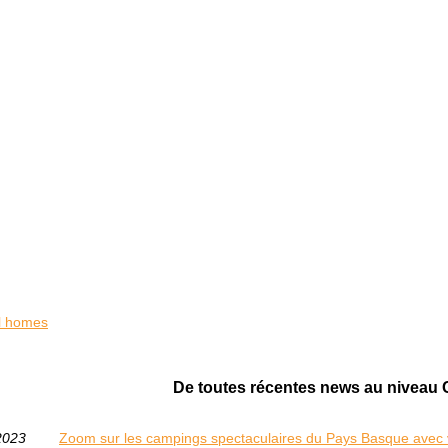
l homes
De toutes récentes news au niveau
2023
Zoom sur les campings spectaculaires du Pays Basque avec 