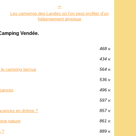
Les campings des Landes où l'on peut profiter d'un
hébergement atypique
 Camping Vendée.
468 v.
434 v.
c le camping berrua
564 v.
536 v.
acances
496 v.
597 v.
vacances en drôme ?
857 v.
eine nature
861 v.
n ?
889 v.