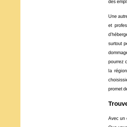
des empl
Une autre
et profe
d'héberg
surtout p
dommage 
pourrez c
la régio
choisiss
promet d
Trouve
Avec un 