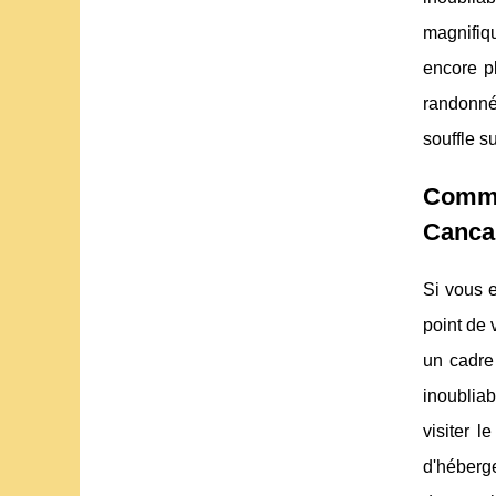
magnifiq
encore pl
randonné
souffle su
Comme
Canca
Si vous 
point de 
un cadre
inoublia
visiter l
d'héberge