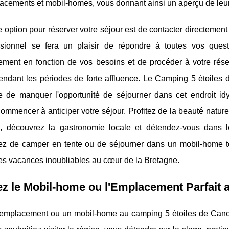
acements et mobil-homes, vous donnant ainsi un aperçu de leur
 option pour réserver votre séjour est de contacter directemen
ssionnel se fera un plaisir de répondre à toutes vos quest
ement en fonction de vos besoins et de procéder à votre rése
endant les périodes de forte affluence. Le Camping 5 étoiles d
de manquer l'opportunité de séjourner dans cet endroit idyl
ommencer à anticiper votre séjour. Profitez de la beauté natur
n, découvrez la gastronomie locale et détendez-vous dans l
iez de camper en tente ou de séjourner dans un mobil-home t
es vacances inoubliables au cœur de la Bretagne.
z le Mobil-home ou l'Emplacement Parfait 
emplacement ou un mobil-home au camping 5 étoiles de Canca