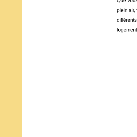
Que vous 
plein air
différent
logement 