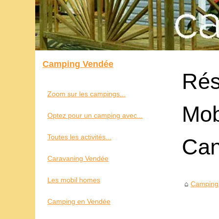
Camping Vendée
Rés
Zoom sur les campings...
Mob
Optez pour un camping avec...
Toutes les activités...
Can
Caravaning Vendée
Les mobil homes
Camping
Camping en Vendée