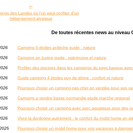
ings des Landes où l'on peut profiter d'un
hébergement atypique
De toutes récentes news au niveau
2026
Camping 4 étoiles ardèche guide : nature
2026
Camping en lozère guide : patrimoine et nature
2026
Profiter des piscines dans les campings du pays basque ave
2026
Guide camping 4 étoiles puy de dôme : confort et nature
2026
Pourquoi choisir un camping pas cher en vendée pour ses v
2026
Camping a vendre basse normandie etude marche regional
2026
Pourquoi choisir un camping avec parc aquatique pour des 
2026
Vivre la dordogne autrement : le confort du mobil home en pl
/2025
Pourquoi choisir un mobil home pour vos vacances à damga