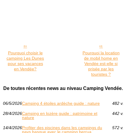
Pourquoi choisir le
Pourquoi la location
camping Les Dunes
de mobil home en
pour ses vacances
Vendée est-elle si
en Vendée?
prisée par les
touristes ?
De toutes récentes news au niveau Camping Vendée.
06/5/2026
Camping 4 étoiles ardèche guide : nature
482 v.
28/4/2026
Camping en lozère guide : patrimoine et
442 v.
nature
14/4/2026
Profiter des piscines dans les campings du
572 v.
pays basque avec le camping berrua