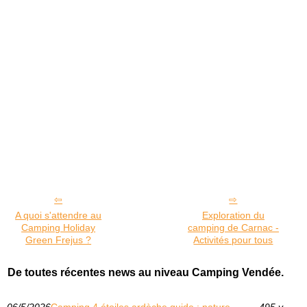
A quoi s'attendre au
Exploration du
Camping Holiday
camping de Carnac -
Green Frejus ?
Activités pour tous
De toutes récentes news au niveau Camping Vendée.
06/5/2026
Camping 4 étoiles ardèche guide : nature
495 v.