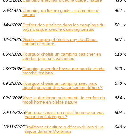
28/4/2026
Camping en lozère guide : patrimoine et
452 v.
nature
14/4/2026
Profiter des piscines dans les campings du
581 v.
pays basque avec le camping berrua
12/4/2026
Guide camping 4 étoiles puy de dôme :
567 v.
confort et nature
05/4/2026
Pourquoi choisir un camping pas cher en
510 v.
vendée pour ses vacances
23/3/2026
Camping a vendre basse normandie etude
620 v.
marche regional
09/2/2026
Pourquoi choisir un camping avec parc
878 v.
aquatique pour des vacances en drôme ?
02/2/2026
Vivre la dordogne autrement : le confort du
884 v.
mobil home en pleine nature
29/12/2025
Pourquoi choisir un mobil home pour vos
904 v.
vacances à damgan ?
30/11/2025
Traditions et culture a découvrir lors d un
940 v.
séjour dans le Morbihan