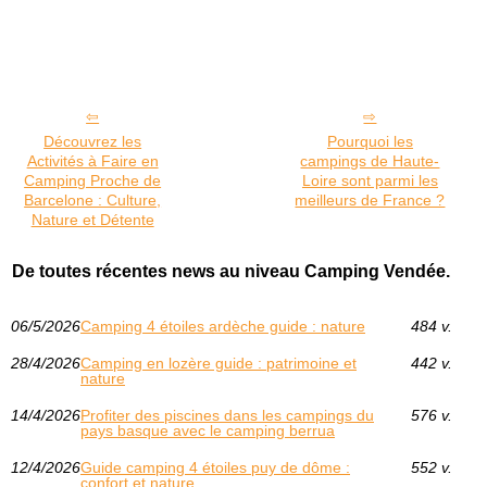
Découvrez les
Pourquoi les
Activités à Faire en
campings de Haute-
Camping Proche de
Loire sont parmi les
Barcelone : Culture,
meilleurs de France ?
Nature et Détente
De toutes récentes news au niveau Camping Vendée.
06/5/2026
Camping 4 étoiles ardèche guide : nature
484 v.
28/4/2026
Camping en lozère guide : patrimoine et
442 v.
nature
14/4/2026
Profiter des piscines dans les campings du
576 v.
pays basque avec le camping berrua
12/4/2026
Guide camping 4 étoiles puy de dôme :
552 v.
confort et nature