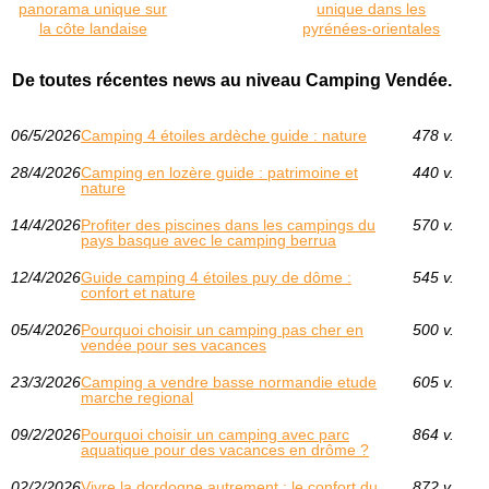
panorama unique sur
unique dans les
la côte landaise
pyrénées-orientales
De toutes récentes news au niveau Camping Vendée.
06/5/2026
Camping 4 étoiles ardèche guide : nature
478 v.
28/4/2026
Camping en lozère guide : patrimoine et
440 v.
nature
14/4/2026
Profiter des piscines dans les campings du
570 v.
pays basque avec le camping berrua
12/4/2026
Guide camping 4 étoiles puy de dôme :
545 v.
confort et nature
05/4/2026
Pourquoi choisir un camping pas cher en
500 v.
vendée pour ses vacances
23/3/2026
Camping a vendre basse normandie etude
605 v.
marche regional
09/2/2026
Pourquoi choisir un camping avec parc
864 v.
aquatique pour des vacances en drôme ?
02/2/2026
Vivre la dordogne autrement : le confort du
872 v.