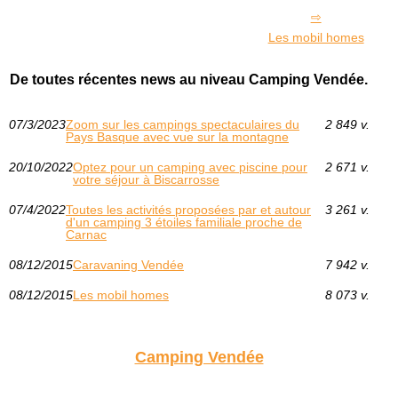
Les mobil homes
De toutes récentes news au niveau Camping Vendée.
07/3/2023
Zoom sur les campings spectaculaires du
2 849 v.
Pays Basque avec vue sur la montagne
20/10/2022
Optez pour un camping avec piscine pour
2 671 v.
votre séjour à Biscarrosse
07/4/2022
Toutes les activités proposées par et autour
3 261 v.
d'un camping 3 étoiles familiale proche de
Carnac
08/12/2015
Caravaning Vendée
7 942 v.
08/12/2015
Les mobil homes
8 073 v.
Camping Vendée