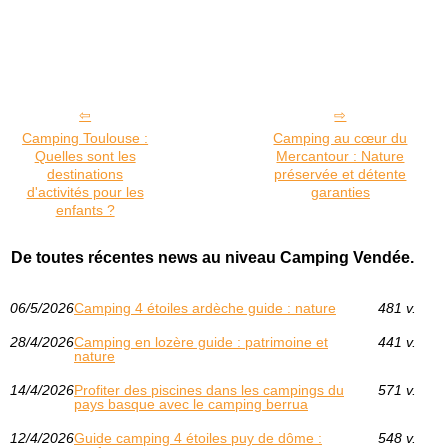
Camping Toulouse :
Camping au cœur du
Quelles sont les
Mercantour : Nature
destinations
préservée et détente
d'activités pour les
garanties
enfants ?
De toutes récentes news au niveau Camping Vendée.
06/5/2026
Camping 4 étoiles ardèche guide : nature
481 v.
28/4/2026
Camping en lozère guide : patrimoine et
441 v.
nature
14/4/2026
Profiter des piscines dans les campings du
571 v.
pays basque avec le camping berrua
12/4/2026
Guide camping 4 étoiles puy de dôme :
548 v.