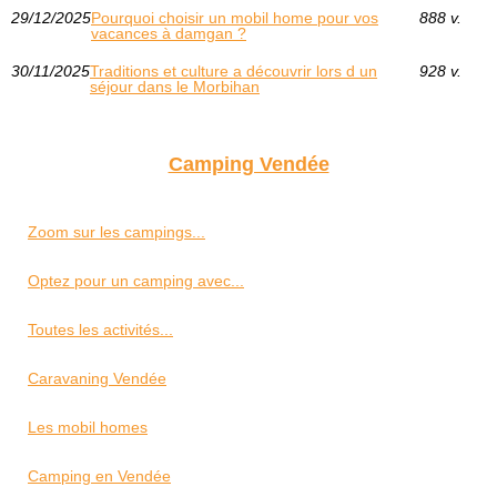
29/12/2025
Pourquoi choisir un mobil home pour vos
888 v.
vacances à damgan ?
30/11/2025
Traditions et culture a découvrir lors d un
928 v.
séjour dans le Morbihan
Camping Vendée
Zoom sur les campings...
Optez pour un camping avec...
Toutes les activités...
Caravaning Vendée
Les mobil homes
Camping en Vendée