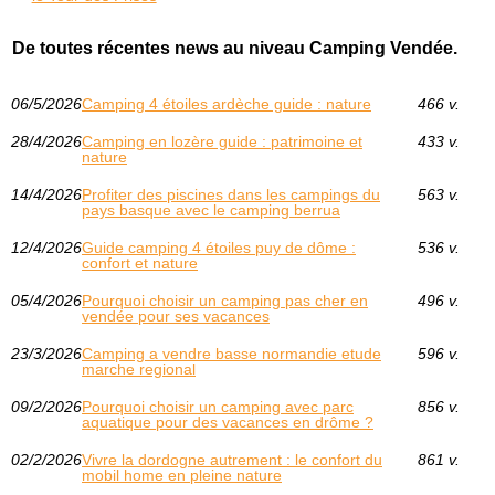
De toutes récentes news au niveau Camping Vendée.
06/5/2026
Camping 4 étoiles ardèche guide : nature
466 v.
28/4/2026
Camping en lozère guide : patrimoine et
433 v.
nature
14/4/2026
Profiter des piscines dans les campings du
563 v.
pays basque avec le camping berrua
12/4/2026
Guide camping 4 étoiles puy de dôme :
536 v.
confort et nature
05/4/2026
Pourquoi choisir un camping pas cher en
496 v.
vendée pour ses vacances
23/3/2026
Camping a vendre basse normandie etude
596 v.
marche regional
09/2/2026
Pourquoi choisir un camping avec parc
856 v.
aquatique pour des vacances en drôme ?
02/2/2026
Vivre la dordogne autrement : le confort du
861 v.
mobil home en pleine nature