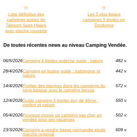
Liste définitive des
Les 3 plus beaux
campings autour de
campings 3 étoiles en
Talmont-Saint-Hilaire
Dordogne
avec piscine couverte
De toutes récentes news au niveau Camping Vendée.
06/5/2026
Camping 4 étoiles ardèche guide : nature
482 v.
28/4/2026
Camping en lozère guide : patrimoine et
442 v.
nature
14/4/2026
Profiter des piscines dans les campings du
572 v.
pays basque avec le camping berrua
12/4/2026
Guide camping 4 étoiles puy de dôme :
550 v.
confort et nature
05/4/2026
Pourquoi choisir un camping pas cher en
502 v.
vendée pour ses vacances
23/3/2026
Camping a vendre basse normandie etude
609 v.
marche regional