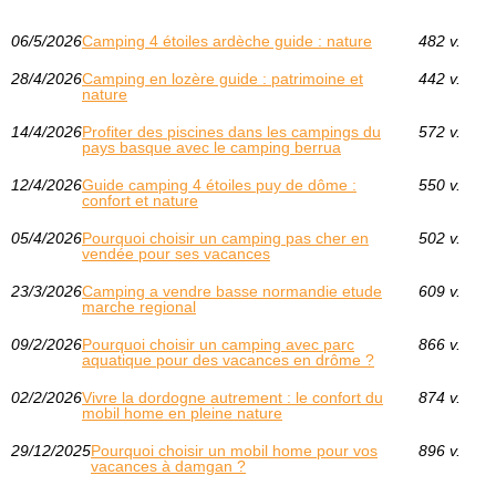
06/5/2026
Camping 4 étoiles ardèche guide : nature
482 v.
28/4/2026
Camping en lozère guide : patrimoine et
442 v.
nature
14/4/2026
Profiter des piscines dans les campings du
572 v.
pays basque avec le camping berrua
12/4/2026
Guide camping 4 étoiles puy de dôme :
550 v.
confort et nature
05/4/2026
Pourquoi choisir un camping pas cher en
502 v.
vendée pour ses vacances
23/3/2026
Camping a vendre basse normandie etude
609 v.
marche regional
09/2/2026
Pourquoi choisir un camping avec parc
866 v.
aquatique pour des vacances en drôme ?
02/2/2026
Vivre la dordogne autrement : le confort du
874 v.
mobil home en pleine nature
29/12/2025
Pourquoi choisir un mobil home pour vos
896 v.
vacances à damgan ?